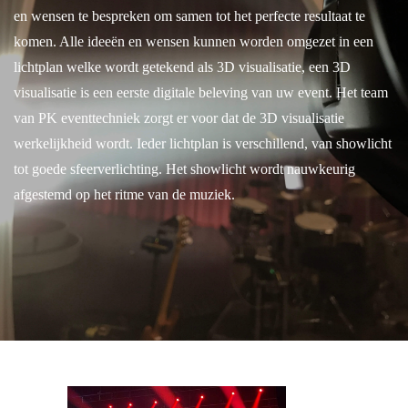
en wensen te bespreken om samen tot het perfecte resultaat te
komen. Alle ideeën en wensen kunnen worden omgezet in een
lichtplan welke wordt getekend als 3D visualisatie, een 3D
visualisatie is een eerste digitale beleving van uw event. Het team
van PK eventtechniek zorgt er voor dat de 3D visualisatie
werkelijkheid wordt. Ieder lichtplan is verschillend, van showlicht
tot goede sfeerverlichting. Het showlicht wordt nauwkeurig
afgestemd op het ritme van de muziek.