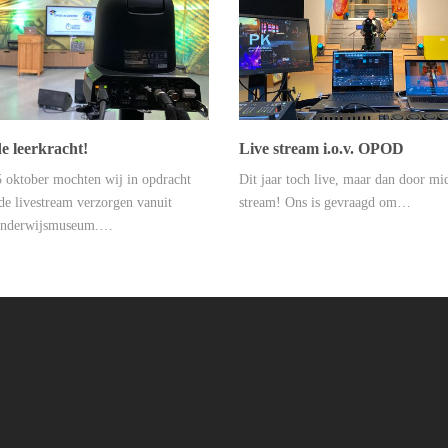
e leerkracht!
Live stream i.o.v. OPOD
 oktober mochten wij in opdracht
Dit jaar toch live, maar dan door mi
 livestream verzorgen vanuit
stream! Ons is gevraagd om…
Onderwijsmuseum.…