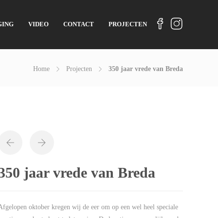
GING
VIDEO
CONTACT
PROJECTEN
Home
Projecten
350 jaar vrede van Breda
350 jaar vrede van Breda
Afgelopen oktober kregen wij de eer om op een wel heel speciale