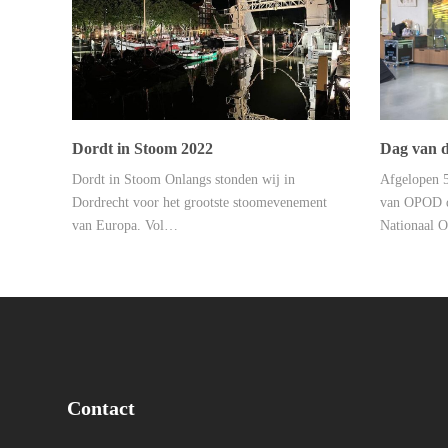
Dordt in Stoom 2022
Dag van d
Dordt in Stoom Onlangs stonden wij in
Afgelopen 5
Dordrecht voor het grootste stoomevenement
van OPOD de
van Europa. Vol…
Nationaal 
Contact