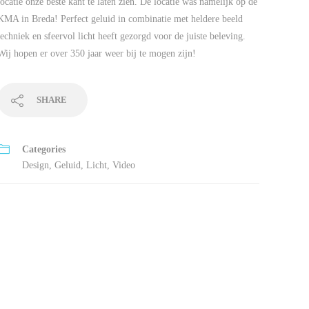
locatie onze beste kant te laten zien. De locatie was namelijk op de
KMA in Breda! Perfect geluid in combinatie met heldere beeld
techniek en sfeervol licht heeft gezorgd voor de juiste beleving.
Wij hopen er over 350 jaar weer bij te mogen zijn!
SHARE
Categories
Design
,
Geluid
,
Licht
,
Video