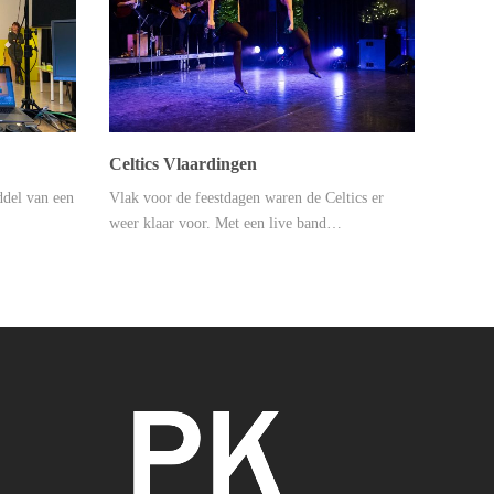
Celtics Vlaardingen
ddel van een
Vlak voor de feestdagen waren de Celtics er
weer klaar voor. Met een live band…