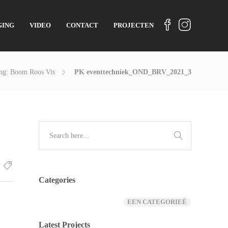
GING
VIDEO
CONTACT
PROJECTEN
ing: Boom Roos Vis
PK eventtechniek_OND_BRV_2021_3
Categories
EEN CATEGORIEË
Latest Projects