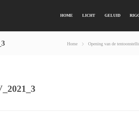
HOME
LICHT
GELUID
RIG
_3
Home
Opening van de tentoonstell
V_2021_3