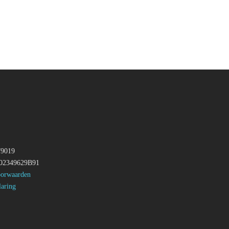
79019
002349629B91
orwaarden
laring