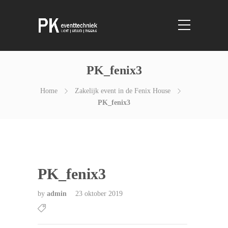
PK_fenix3
Home
Zakelijk event in de Fenix House
PK_fenix3
PK_fenix3
by
admin
23 oktober 2019